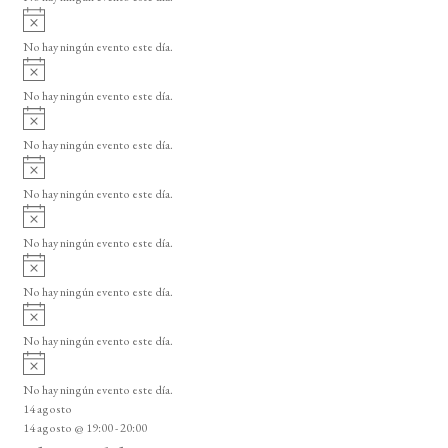
d
i
A
e
s
v
o
No hay ningún evento este día.
E
i
A
s
v
v
o
No hay ningún evento este día.
i
e
A
s
v
n
o
No hay ningún evento este día.
i
A
t
s
v
o
No hay ningún evento este día.
o
i
A
s
s
v
o
No hay ningún evento este día.
i
A
s
v
o
No hay ningún evento este día.
i
A
s
v
o
No hay ningún evento este día.
i
A
s
v
o
No hay ningún evento este día.
i
14 agosto
s
14 agosto @ 19:00
-
20:00
o