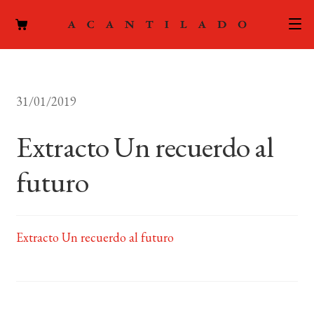
CATÁLOGO
31/01/2019
AUTORES
Expand
el
Extracto Un recuerdo al
ACTUALIDAD
Expand
menú
el
hijo
futuro
PODCAST
menú
hijo
LA EDITORIAL
Expand
el
Extracto Un recuerdo al futuro
FOREIGN RIGHTS
menú
hijo
CONTACTO
MI CUENTA