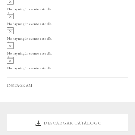
s
v
o
No hay ningún evento este día.
i
A
s
v
o
No hay ningún evento este día.
i
A
s
v
o
No hay ningún evento este día.
i
A
s
v
o
No hay ningún evento este día.
i
A
s
v
o
No hay ningún evento este día.
i
s
o
INSTAGRAM
DESCARGAR CATÁLOGO