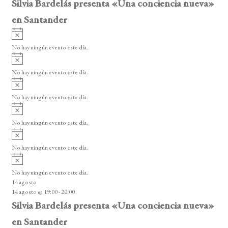
Silvia Bardelás presenta «Una conciencia nueva»
en Santander
A
v
No hay ningún evento este día.
i
A
s
v
o
No hay ningún evento este día.
i
A
s
v
o
No hay ningún evento este día.
i
A
s
v
o
No hay ningún evento este día.
i
A
s
v
o
No hay ningún evento este día.
i
A
s
v
o
No hay ningún evento este día.
i
14 agosto
s
14 agosto @ 19:00
-
20:00
o
Silvia Bardelás presenta «Una conciencia nueva»
en Santander