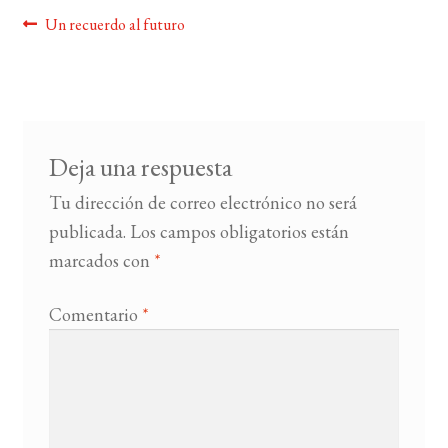
Navegación
Anterior:
Un recuerdo al futuro
BUSCAR
de
entradas
LISTA DE LIBROS
Deja una respuesta
Tu dirección de correo electrónico no será
publicada.
Los campos obligatorios están
marcados con
*
Comentario
*