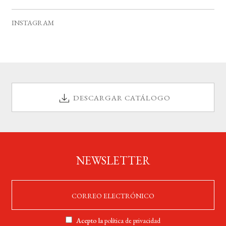
v
s
s
s
s
s
s
s
e
INSTAGRAM
n
t
o
s
DESCARGAR CATÁLOGO
NEWSLETTER
Acepto la
política de privacidad