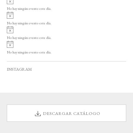
s
v
o
No hay ningún evento este día.
i
A
s
v
o
No hay ningún evento este día.
i
A
s
v
o
No hay ningún evento este día.
i
A
s
v
o
No hay ningún evento este día.
i
s
o
INSTAGRAM
DESCARGAR CATÁLOGO