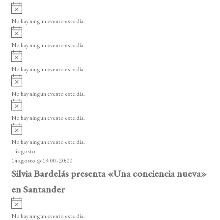
A
v
No hay ningún evento este día.
i
A
s
v
o
No hay ningún evento este día.
i
A
s
v
o
No hay ningún evento este día.
i
A
s
v
o
No hay ningún evento este día.
i
A
s
v
o
No hay ningún evento este día.
i
A
s
v
o
No hay ningún evento este día.
i
14 agosto
s
14 agosto @ 19:00
-
20:00
o
Silvia Bardelás presenta «Una conciencia nueva»
en Santander
A
v
No hay ningún evento este día.
i