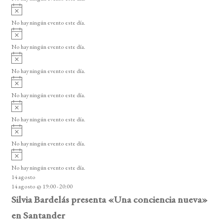
E
i
A
s
v
v
o
No hay ningún evento este día.
i
e
A
s
v
n
o
No hay ningún evento este día.
i
A
t
s
v
o
No hay ningún evento este día.
o
i
A
s
s
v
o
No hay ningún evento este día.
i
A
s
v
o
No hay ningún evento este día.
i
A
s
v
o
No hay ningún evento este día.
i
A
s
v
o
No hay ningún evento este día.
i
14 agosto
s
14 agosto @ 19:00
-
20:00
o
Silvia Bardelás presenta «Una conciencia nueva»
en Santander