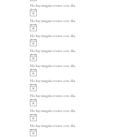
v
o
No hay ningún evento este día.
i
A
s
v
o
No hay ningún evento este día.
i
A
s
v
o
No hay ningún evento este día.
i
A
s
v
o
No hay ningún evento este día.
i
A
s
v
o
No hay ningún evento este día.
i
A
s
v
o
No hay ningún evento este día.
i
A
s
v
o
No hay ningún evento este día.
i
A
s
v
o
No hay ningún evento este día.
i
A
s
v
o
No hay ningún evento este día.
i
A
s