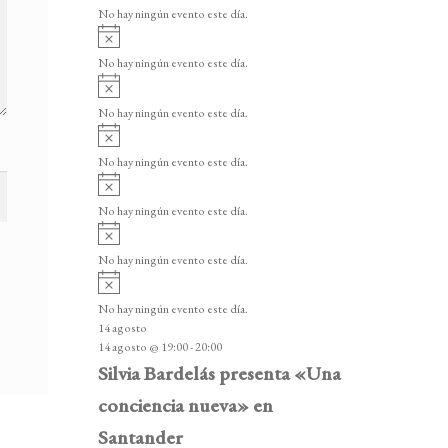
v
v
o
No hay ningún evento este día.
i
e
A
s
v
n
o
No hay ningún evento este día.
i
A
t
s
v
o
No hay ningún evento este día.
o
i
A
s
s
v
o
No hay ningún evento este día.
i
A
s
v
o
No hay ningún evento este día.
i
A
s
v
o
No hay ningún evento este día.
i
A
s
v
o
No hay ningún evento este día.
i
14 agosto
s
14 agosto @ 19:00
-
20:00
o
Silvia Bardelás presenta «Una
conciencia nueva» en
Santander