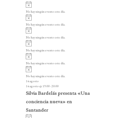
A
v
No hay ningún evento este día.
i
A
s
v
o
No hay ningún evento este día.
i
A
s
v
o
No hay ningún evento este día.
i
A
s
v
o
No hay ningún evento este día.
i
A
s
v
o
No hay ningún evento este día.
i
A
s
v
o
No hay ningún evento este día.
i
14 agosto
s
14 agosto @ 19:00
-
20:00
o
Silvia Bardelás presenta «Una
conciencia nueva» en
Santander
A