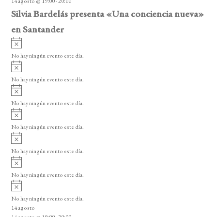
14 agosto @ 19:00
-
20:00
o
Silvia Bardelás presenta «Una conciencia nueva»
en Santander
A
v
No hay ningún evento este día.
i
A
s
v
o
No hay ningún evento este día.
i
A
s
v
o
No hay ningún evento este día.
i
A
s
v
o
No hay ningún evento este día.
i
A
s
v
o
No hay ningún evento este día.
i
A
s
v
o
No hay ningún evento este día.
i
A
s
v
o
No hay ningún evento este día.
i
14 agosto
s
14 agosto @ 19:00
-
20:00