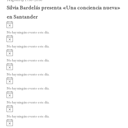
o
Silvia Bardelás presenta «Una conciencia nueva»
en Santander
A
v
No hay ningún evento este día.
i
A
s
v
o
No hay ningún evento este día.
i
A
s
v
o
No hay ningún evento este día.
i
A
s
v
o
No hay ningún evento este día.
i
A
s
v
o
No hay ningún evento este día.
i
A
s
v
o
No hay ningún evento este día.
i
A
s
v
o
No hay ningún evento este día.
i
A
s
v