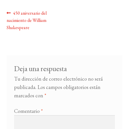
Navegación
Anterior:
450 aniversario del
BUSCAR
nacimiento de William
de
Shakespeare
LISTA DE LIBROS
entradas
Deja una respuesta
Tu dirección de correo electrónico no será
publicada.
Los campos obligatorios están
marcados con
*
Comentario
*