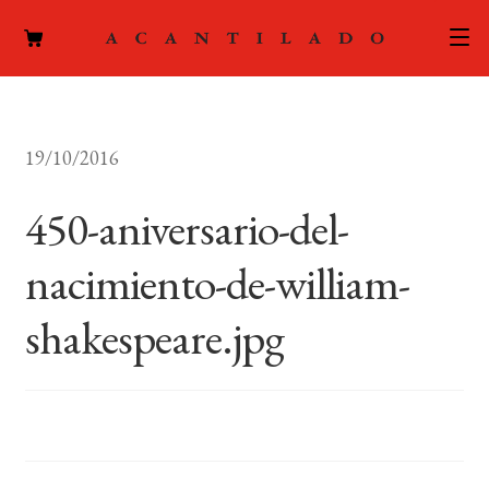
CATÁLOGO
19/10/2016
AUTORES
Expand
el
450-aniversario-del-
ACTUALIDAD
Expand
menú
el
hijo
nacimiento-de-william-
PODCAST
menú
hijo
shakespeare.jpg
LA EDITORIAL
Expand
el
FOREIGN RIGHTS
menú
hijo
CONTACTO
MI CUENTA