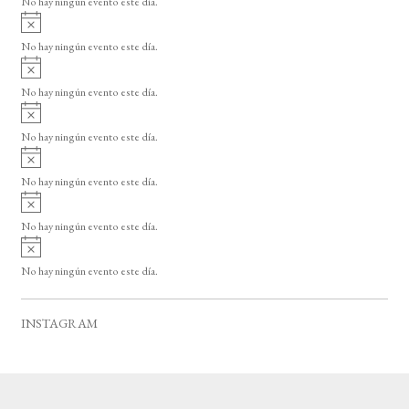
No hay ningún evento este día.
i
A
s
v
o
No hay ningún evento este día.
i
A
s
v
o
No hay ningún evento este día.
i
A
s
v
o
No hay ningún evento este día.
i
A
s
v
o
No hay ningún evento este día.
i
A
s
v
o
No hay ningún evento este día.
i
A
s
v
o
No hay ningún evento este día.
i
s
o
INSTAGRAM