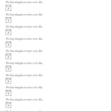
o
No hay ningún evento este día.
i
A
s
v
o
No hay ningún evento este día.
i
A
s
v
o
No hay ningún evento este día.
i
A
s
v
o
No hay ningún evento este día.
i
A
s
v
o
No hay ningún evento este día.
i
A
s
v
o
No hay ningún evento este día.
i
A
s
v
o
No hay ningún evento este día.
i
A
s
v
o
No hay ningún evento este día.
i
A
s
v
o
No hay ningún evento este día.
i
A
s
v
o