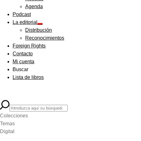
menú
Agenda
hijo
Podcast
La editorial
Expandir
Distribución
el
menú
Reconocimientos
hijo
Foreign Rights
Contacto
Mi cuenta
Buscar
Lista de libros
Colecciones
Temas
Digital