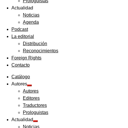
Prologuistas
Actualidad
Noticias
Agenda
Podcast
La editorial
Distribución
Reconocimientos
Foreign Rights
Contacto
Catálogo
Autores
Expandir
Autores
el
menú
Editores
hijo
Traductores
Prologuistas
Actualidad
Expandir
Noticias
el