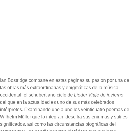
Formato:
13 x 21 cm
Páginas:
400
Extracto del libro
Cubierta del libro
Ian Bostridge comparte en estas páginas su pasión por una de
las obras más extraordinarias y enigmáticas de la música
occidental, el schubertiano ciclo de
Lieder Viaje de invierno
,
del que en la actualidad es uno de sus más celebrados
intérpretes. Examinando uno a uno los veinticuatro poemas de
Wilhelm Müller que lo integran, descifra sus enigmas y sutiles
significados, así como las circunstancias biográficas del