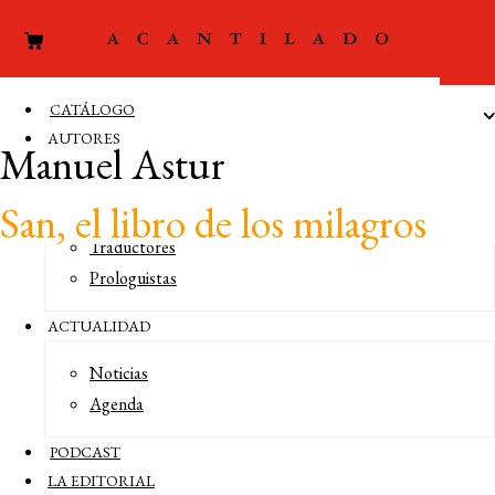
CATÁLOGO
AUTORES
Manuel Astur
Autores
San, el libro de los milagros
Editores
Traductores
Prologuistas
ACTUALIDAD
COMPRAR LIBRO 14 €
Noticias
Agenda
PODCAST
«Hay un instante en los serenos ocasos de verano en que
LA EDITORIAL
cualquiera diría que los objetos brillan, como si devolvieran