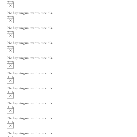
A
s
v
o
No hay ningún evento este día.
i
A
s
v
o
No hay ningún evento este día.
i
A
s
v
o
No hay ningún evento este día.
i
A
s
v
o
No hay ningún evento este día.
i
A
s
v
o
No hay ningún evento este día.
i
A
s
v
o
No hay ningún evento este día.
i
A
s
v
o
No hay ningún evento este día.
i
A
s
v
o
No hay ningún evento este día.
i
A
s
v
o
No hay ningún evento este día.
i