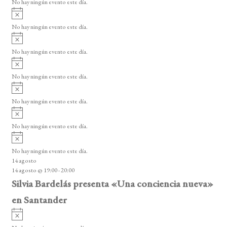
No hay ningún evento este día.
E
i
A
s
v
v
o
No hay ningún evento este día.
i
e
A
s
v
n
o
No hay ningún evento este día.
i
A
t
s
v
o
No hay ningún evento este día.
o
i
A
s
s
v
o
No hay ningún evento este día.
i
A
s
v
o
No hay ningún evento este día.
i
A
s
v
o
No hay ningún evento este día.
i
14 agosto
s
14 agosto @ 19:00
-
20:00
o
Silvia Bardelás presenta «Una conciencia nueva»
en Santander
A
v