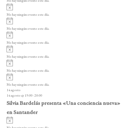
No hay ningún evento este día.
i
A
s
v
o
No hay ningún evento este día.
i
A
s
v
o
No hay ningún evento este día.
i
A
s
v
o
No hay ningún evento este día.
i
A
s
v
o
No hay ningún evento este día.
i
A
s
v
o
No hay ningún evento este día.
i
A
s
v
o
No hay ningún evento este día.
i
14 agosto
s
14 agosto @ 19:00
-
20:00
o
Silvia Bardelás presenta «Una conciencia nueva»
en Santander
A
v
No hay ningún evento este día.