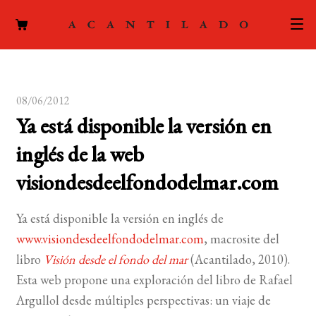
CATÁLOGO
08/06/2012
AUTORES
Expand
Ya está disponible la versión en
el
ACTUALIDAD
Expand
inglés de la web
menú
el
hijo
PODCAST
visiondesdeelfondodelmar.com
menú
hijo
LA EDITORIAL
Expand
Ya está disponible la versión en inglés de
el
www.visiondesdeelfondodelmar.com
, macrosite del
FOREIGN RIGHTS
menú
libro
Visión desde el fondo del mar
(Acantilado, 2010).
hijo
CONTACTO
Esta web propone una exploración del libro de Rafael
Argullol desde múltiples perspectivas: un viaje de
MI CUENTA