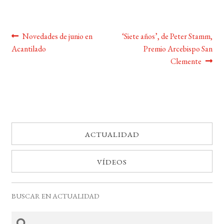
Navegación
Anterior:
Siguiente:
Novedades de junio en
‘Siete años’, de Peter Stamm,
Acantilado
Premio Arcebispo San
de
Clemente
entradas
ACTUALIDAD
VÍDEOS
BUSCAR EN ACTUALIDAD