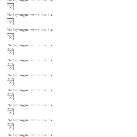
i
A
s
v
o
No hay ningún evento este día.
i
A
s
v
o
No hay ningún evento este día.
i
A
s
v
o
No hay ningún evento este día.
i
A
s
v
o
No hay ningún evento este día.
i
A
s
v
o
No hay ningún evento este día.
i
A
s
v
o
No hay ningún evento este día.
i
A
s
v
o
No hay ningún evento este día.
i
A
s
v
o
No hay ningún evento este día.
i
A
s
v
o
No hay ningún evento este día.
i