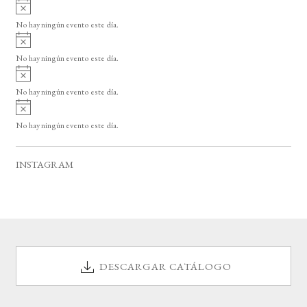
A
s
v
o
No hay ningún evento este día.
i
A
s
v
o
No hay ningún evento este día.
i
A
s
v
o
No hay ningún evento este día.
i
A
s
v
o
No hay ningún evento este día.
i
s
o
INSTAGRAM
DESCARGAR CATÁLOGO