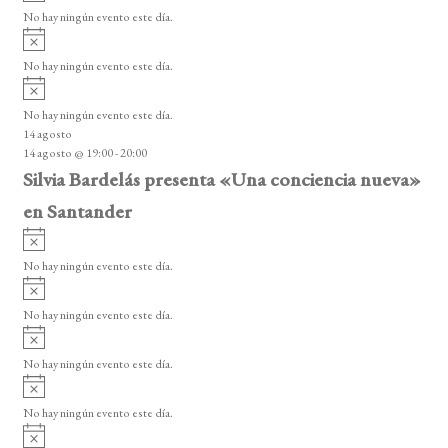
v
o
No hay ningún evento este día.
i
A
s
v
o
No hay ningún evento este día.
i
A
s
v
o
No hay ningún evento este día.
i
14 agosto
s
14 agosto @ 19:00
-
20:00
o
Silvia Bardelás presenta «Una conciencia nueva»
en Santander
A
v
No hay ningún evento este día.
i
A
s
v
o
No hay ningún evento este día.
i
A
s
v
o
No hay ningún evento este día.
i
A
s
v
o
No hay ningún evento este día.
i
A
s