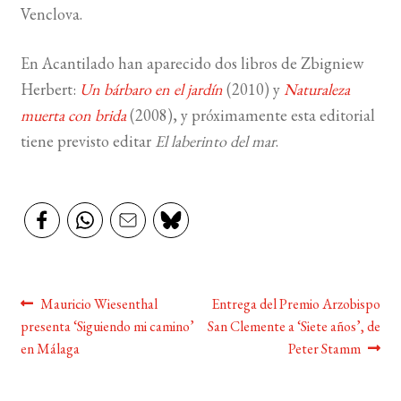
Venclova.
En Acantilado han aparecido dos libros de Zbigniew
Herbert:
Un bárbaro en el jardín
(2010) y
Naturaleza
muerta con brida
(2008), y próximamente esta editorial
tiene previsto editar
El laberinto del mar
.
Navegación
Anterior:
Siguiente:
Mauricio Wiesenthal
Entrega del Premio Arzobispo
presenta ‘Siguiendo mi camino’
San Clemente a ‘Siete años’, de
de
en Málaga
Peter Stamm
entradas