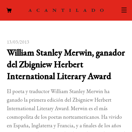
CATÁLOGO
13/03/2013
AUTORES
Expand
William Stanley Merwin, ganador
el
ACTUALIDAD
Expand
del Zbigniew Herbert
menú
el
hijo
PODCAST
International Literary Award
menú
hijo
LA EDITORIAL
Expand
El poeta y traductor William Stanley Merwin ha
el
ganado la primera edición del Zbigniew Herbert
FOREIGN RIGHTS
menú
International Literary Award. Merwin es el más
hijo
CONTACTO
cosmopolita de los poetas norteamericanos. Ha vivido
en España, Inglaterra y Francia, y a finales de los años
MI CUENTA