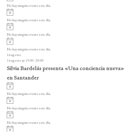
s
v
o
No hay ningún evento este día.
i
A
s
v
o
No hay ningún evento este día.
i
A
s
v
o
No hay ningún evento este día.
i
A
s
v
o
No hay ningún evento este día.
i
14 agosto
s
14 agosto @ 19:00
-
20:00
o
Silvia Bardelás presenta «Una conciencia nueva»
en Santander
A
v
No hay ningún evento este día.
i
A
s
v
o
No hay ningún evento este día.
i
A
s
v
o
No hay ningún evento este día.
i
A
s