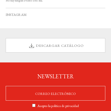
No hay ningún evento este día.
i
s
o
INSTAGRAM
DESCARGAR CATÁLOGO
NEWSLETTER
Acepto la
política de privacidad