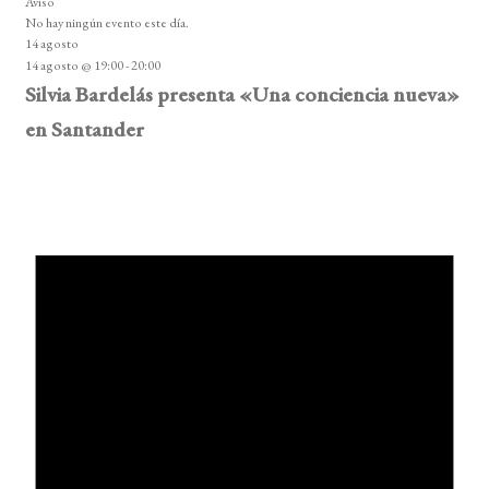
Aviso
No hay ningún evento este día.
14 agosto
14 agosto @ 19:00
-
20:00
Silvia Bardelás presenta «Una conciencia nueva»
en Santander