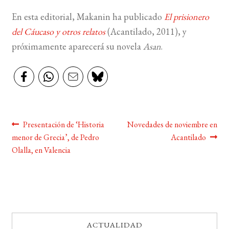
En esta editorial, Makanin ha publicado
El prisionero
BUSCAR
del Cáucaso y otros relatos
(Acantilado, 2011), y
próximamente aparecerá su novela
Asan
.
LISTA DE LIBROS
Navegación
Anterior:
Siguiente:
Presentación de ‘Historia
Novedades de noviembre en
menor de Grecia’, de Pedro
Acantilado
de
Olalla, en Valencia
entradas
ACTUALIDAD