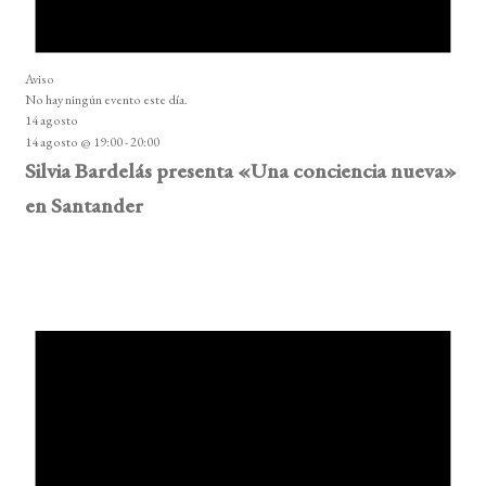
Aviso
No hay ningún evento este día.
14 agosto
14 agosto @ 19:00
-
20:00
Silvia Bardelás presenta «Una conciencia nueva»
en Santander