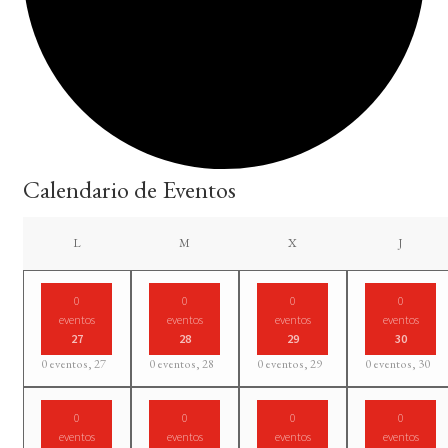
Calendario de Eventos
LUNES
MARTES
MIÉRCOLES
JUEVES
L
M
X
J
0
0
0
0
eventos
eventos
eventos
eventos
27
28
29
30
0 eventos,
27
0 eventos,
28
0 eventos,
29
0 eventos,
30
0
0
0
0
eventos
eventos
eventos
eventos