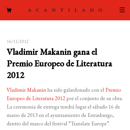
CATÁLOGO
16/11/2012
AUTORES
Expand
Vladimir Makanin gana el
el
ACTUALIDAD
Expand
Premio Europeo de Literatura
menú
el
hijo
PODCAST
2012
menú
hijo
LA EDITORIAL
Expand
Vladimir Makanin
ha sido galardonado con el
Premio
el
Europeo de Literatura 2012
por el conjunto de su obra.
FOREIGN RIGHTS
menú
La ceremonia de entrega tendrá lugar el sábado 16 de
hijo
CONTACTO
marzo de 2013 en el ayuntamiento de Estrasburgo,
dentro del marco del festival “Translate Europe”.
MI CUENTA