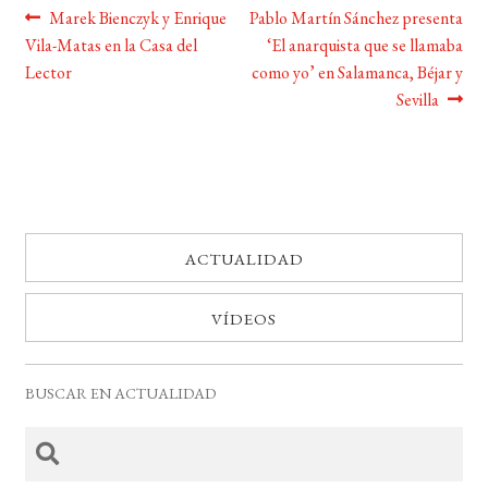
Navegación
Anterior:
Siguiente:
Marek Bienczyk y Enrique
Pablo Martín Sánchez presenta
Vila-Matas en la Casa del
‘El anarquista que se llamaba
BUSCAR
de
Lector
como yo’ en Salamanca, Béjar y
entradas
Sevilla
LISTA DE LIBROS
ACTUALIDAD
VÍDEOS
BUSCAR EN ACTUALIDAD