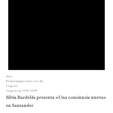
Aviso
No hay ningún evento este día.
14 agosto
14 agosto @ 19:00
-
20:00
Silvia Bardelás presenta «Una conciencia nueva»
en Santander