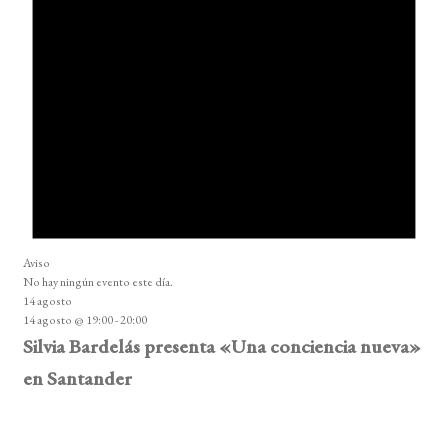
Aviso
No hay ningún evento este día.
14 agosto
14 agosto @ 19:00
-
20:00
Silvia Bardelás presenta «Una conciencia nueva»
en Santander