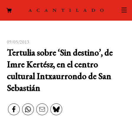
CATÁLOGO
09/05/2013
AUTORES
Expand
Tertulia sobre ‘Sin destino’, de
el
ACTUALIDAD
Expand
Imre Kertész, en el centro
menú
el
hijo
PODCAST
cultural Intxaurrondo de San
menú
hijo
Sebastián
LA EDITORIAL
Expand
el
FOREIGN RIGHTS
menú
hijo
CONTACTO
MI CUENTA