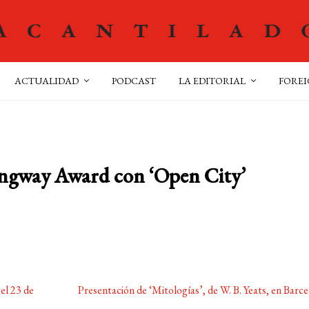
ACTUALIDAD
PODCAST
LA EDITORIAL
FOREI
ngway Award con ‘Open City’
Siguiente:
el 23 de
Presentación de ‘Mitologías’, de W. B. Yeats, en Barc