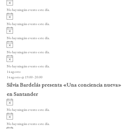
A
t
s
v
o
No hay ningún evento este día.
o
i
A
s
s
v
o
No hay ningún evento este día.
i
A
s
v
o
No hay ningún evento este día.
i
A
s
v
o
No hay ningún evento este día.
i
A
s
v
o
No hay ningún evento este día.
i
14 agosto
s
14 agosto @ 19:00
-
20:00
o
Silvia Bardelás presenta «Una conciencia nueva»
en Santander
A
v
No hay ningún evento este día.
i
A
s
v
o
No hay ningún evento este día.
i