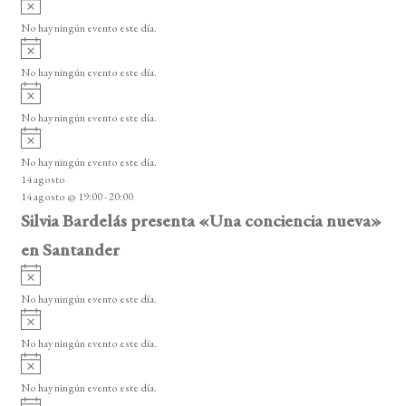
A
s
v
o
No hay ningún evento este día.
i
A
s
v
o
No hay ningún evento este día.
i
A
s
v
o
No hay ningún evento este día.
i
A
s
v
o
No hay ningún evento este día.
i
14 agosto
s
14 agosto @ 19:00
-
20:00
o
Silvia Bardelás presenta «Una conciencia nueva»
en Santander
A
v
No hay ningún evento este día.
i
A
s
v
o
No hay ningún evento este día.
i
A
s
v
o
No hay ningún evento este día.
i
A