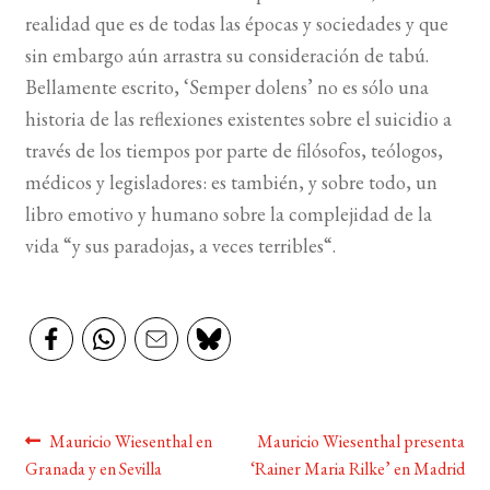
realidad que es de todas las épocas y sociedades y que
BUSCAR
sin embargo aún arrastra su consideración de tabú.
Bellamente escrito, ‘Semper dolens’ no es sólo una
LISTA DE LIBROS
historia de las reflexiones existentes sobre el suicidio a
través de los tiempos por parte de filósofos, teólogos,
médicos y legisladores: es también, y sobre todo, un
libro emotivo y humano sobre la complejidad de la
vida “y sus paradojas, a veces terribles“.
Navegación
Anterior:
Siguiente:
Mauricio Wiesenthal en
Mauricio Wiesenthal presenta
Granada y en Sevilla
‘Rainer Maria Rilke’ en Madrid
de