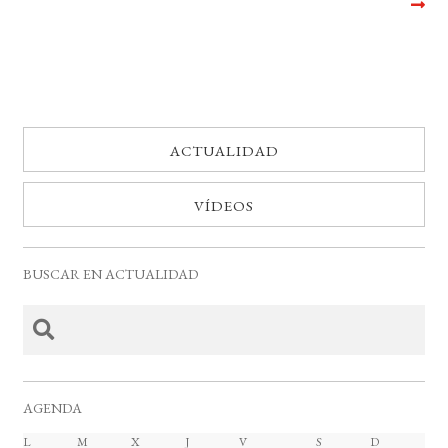
entradas
ACTUALIDAD
VÍDEOS
BUSCAR EN ACTUALIDAD
AGENDA
C
L
lunes
M
martes
X
miércoles
J
jueves
V
viernes
S
sábado
D
domingo