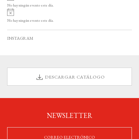
v
o
No hay ningún evento este día.
i
A
s
v
o
No hay ningún evento este día.
i
s
o
INSTAGRAM
DESCARGAR CATÁLOGO
NEWSLETTER