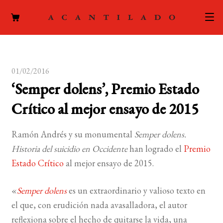
CATÁLOGO
01/02/2016
AUTORES
Expand
‘Semper dolens’, Premio Estado
el
ACTUALIDAD
Expand
Crítico al mejor ensayo de 2015
menú
el
hijo
PODCAST
menú
Ramón Andrés y su monumental
Semper dolens.
hijo
LA EDITORIAL
Historia del suicidio en Occidente
han logrado el
Premio
Expand
Estado Crítico
al mejor ensayo de 2015.
el
FOREIGN RIGHTS
menú
«
Semper dolens
es un extraordinario y valioso texto en
hijo
CONTACTO
el que, con erudición nada avasalladora, el autor
reflexiona sobre el hecho de quitarse la vida, una
MI CUENTA