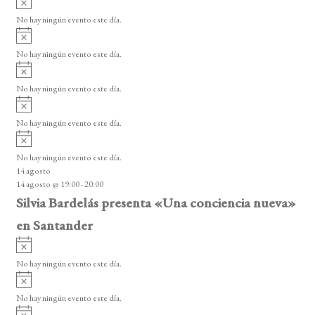
v
No hay ningún evento este día.
i
A
s
v
o
No hay ningún evento este día.
i
A
s
v
o
No hay ningún evento este día.
i
A
s
v
o
No hay ningún evento este día.
i
A
s
v
o
No hay ningún evento este día.
i
14 agosto
s
14 agosto @ 19:00
-
20:00
o
Silvia Bardelás presenta «Una conciencia nueva»
en Santander
A
v
No hay ningún evento este día.
i
A
s
v
o
No hay ningún evento este día.
i
A