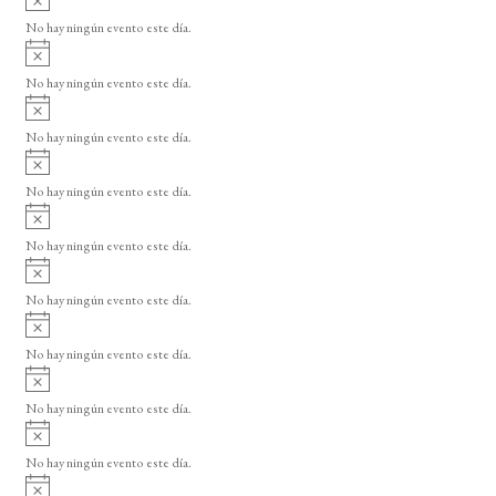
s
v
o
No hay ningún evento este día.
i
A
s
v
o
No hay ningún evento este día.
i
A
s
v
o
No hay ningún evento este día.
i
A
s
v
o
No hay ningún evento este día.
i
A
s
v
o
No hay ningún evento este día.
i
A
s
v
o
No hay ningún evento este día.
i
A
s
v
o
No hay ningún evento este día.
i
A
s
v
o
No hay ningún evento este día.
i
A
s
v
o
No hay ningún evento este día.
i
A
s