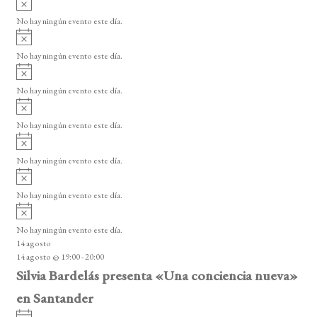
e
s
v
n
o
No hay ningún evento este día.
i
A
t
s
v
o
No hay ningún evento este día.
o
i
A
s
s
v
o
No hay ningún evento este día.
i
A
s
v
o
No hay ningún evento este día.
i
A
s
v
o
No hay ningún evento este día.
i
A
s
v
o
No hay ningún evento este día.
i
A
s
v
o
No hay ningún evento este día.
i
14 agosto
s
14 agosto @ 19:00
-
20:00
o
Silvia Bardelás presenta «Una conciencia nueva»
en Santander
A