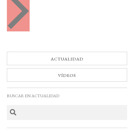
e
t
n
o
t
o
s
s
ACTUALIDAD
VÍDEOS
BUSCAR EN ACTUALIDAD