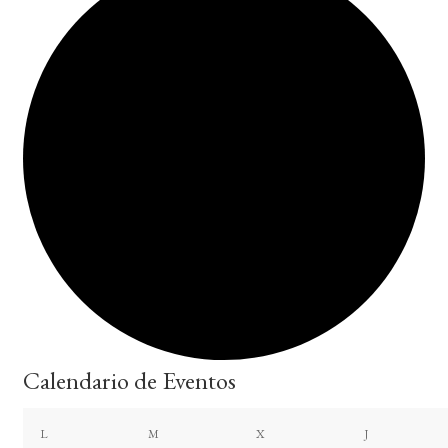
Calendario de Eventos
lunes
martes
miércoles
jueves
L
M
X
J