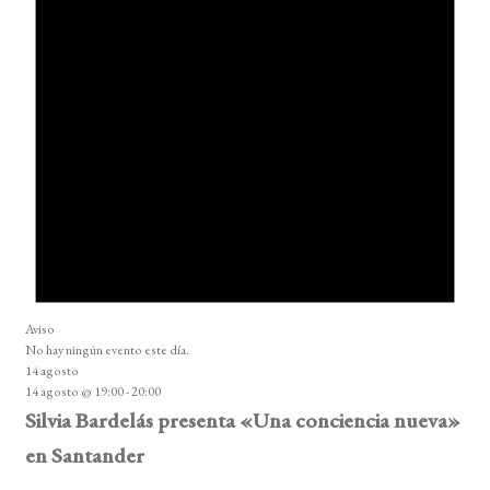
Aviso
No hay ningún evento este día.
14 agosto
14 agosto @ 19:00
-
20:00
Silvia Bardelás presenta «Una conciencia nueva»
en Santander