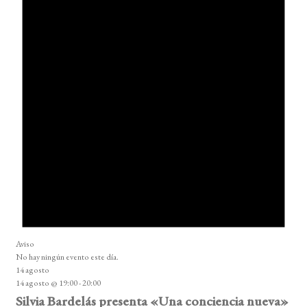
Aviso
No hay ningún evento este día.
14 agosto
14 agosto @ 19:00
-
20:00
Silvia Bardelás presenta «Una conciencia nueva»