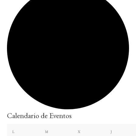
Calendario de Eventos
lunes
martes
miércoles
jueves
L
M
X
J