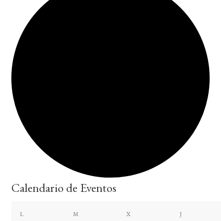
Calendario de Eventos
lunes
martes
miércoles
jueves
L
M
X
J