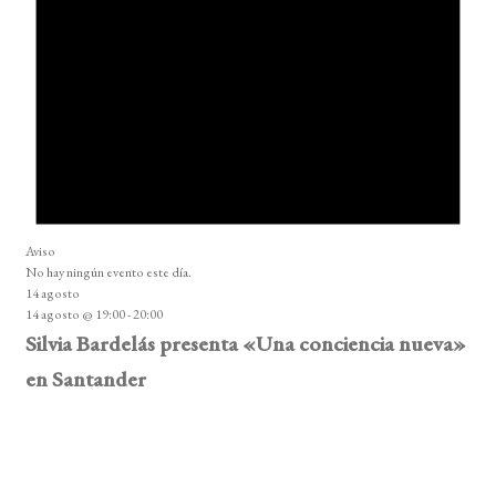
Aviso
No hay ningún evento este día.
14 agosto
14 agosto @ 19:00
-
20:00
Silvia Bardelás presenta «Una conciencia nueva»
en Santander