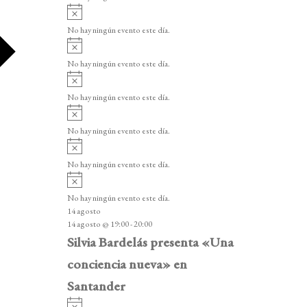
i
A
s
v
o
No hay ningún evento este día.
i
A
s
v
o
No hay ningún evento este día.
i
A
s
v
o
No hay ningún evento este día.
i
A
s
v
o
No hay ningún evento este día.
i
A
s
v
o
No hay ningún evento este día.
i
A
s
v
o
No hay ningún evento este día.
i
14 agosto
s
14 agosto @ 19:00
-
20:00
o
Silvia Bardelás presenta «Una
conciencia nueva» en
Santander
A