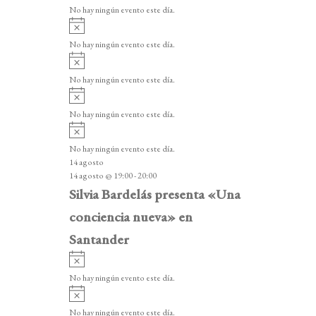
v
v
o
No hay ningún evento este día.
i
e
A
s
v
n
o
No hay ningún evento este día.
i
A
t
s
v
o
No hay ningún evento este día.
o
i
A
s
s
v
o
No hay ningún evento este día.
i
A
s
v
o
No hay ningún evento este día.
i
14 agosto
s
14 agosto @ 19:00
-
20:00
o
Silvia Bardelás presenta «Una
conciencia nueva» en
Santander
A
v
No hay ningún evento este día.
i
A
s
v
o
No hay ningún evento este día.