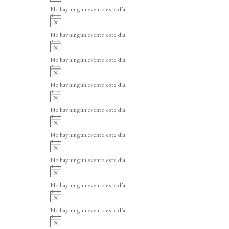
v
o
No hay ningún evento este día.
i
A
s
v
o
No hay ningún evento este día.
i
A
s
v
o
No hay ningún evento este día.
i
A
s
v
o
No hay ningún evento este día.
i
A
s
v
o
No hay ningún evento este día.
i
A
s
v
o
No hay ningún evento este día.
i
A
s
v
o
No hay ningún evento este día.
i
A
s
v
o
No hay ningún evento este día.
i
A
s
v
o
No hay ningún evento este día.
i
A
s