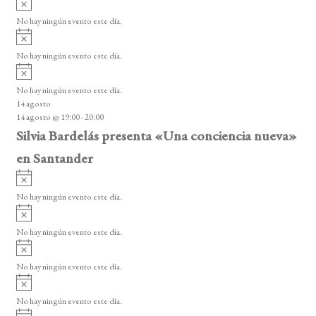
e
s
v
n
o
No hay ningún evento este día.
i
A
t
s
v
o
No hay ningún evento este día.
o
i
A
s
s
v
o
No hay ningún evento este día.
i
14 agosto
s
14 agosto @ 19:00
-
20:00
o
Silvia Bardelás presenta «Una conciencia nueva»
en Santander
A
v
No hay ningún evento este día.
i
A
s
v
o
No hay ningún evento este día.
i
A
s
v
o
No hay ningún evento este día.
i
A
s
v
o
No hay ningún evento este día.
i
A