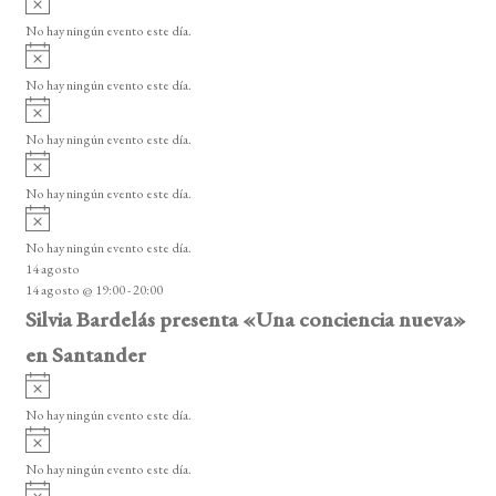
s
v
o
No hay ningún evento este día.
i
A
s
v
o
No hay ningún evento este día.
i
A
s
v
o
No hay ningún evento este día.
i
A
s
v
o
No hay ningún evento este día.
i
A
s
v
o
No hay ningún evento este día.
i
14 agosto
s
14 agosto @ 19:00
-
20:00
o
Silvia Bardelás presenta «Una conciencia nueva»
en Santander
A
v
No hay ningún evento este día.
i
A
s
v
o
No hay ningún evento este día.
i
A