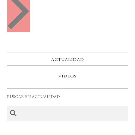
e
t
n
o
t
o
s
s
ACTUALIDAD
VÍDEOS
BUSCAR EN ACTUALIDAD