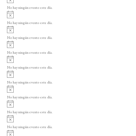
s
v
o
No hay ningún evento este día.
i
A
s
v
o
No hay ningún evento este día.
i
A
s
v
o
No hay ningún evento este día.
i
A
s
v
o
No hay ningún evento este día.
i
A
s
v
o
No hay ningún evento este día.
i
A
s
v
o
No hay ningún evento este día.
i
A
s
v
o
No hay ningún evento este día.
i
A
s
v
o
No hay ningún evento este día.
i
A
s
v
o
No hay ningún evento este día.
i
A
s