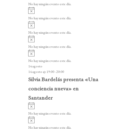
v
v
o
No hay ningún evento este día.
i
e
A
s
v
n
o
No hay ningún evento este día.
i
A
t
s
v
o
No hay ningún evento este día.
o
i
A
s
s
v
o
No hay ningún evento este día.
i
A
s
v
o
No hay ningún evento este día.
i
14 agosto
s
14 agosto @ 19:00
-
20:00
o
Silvia Bardelás presenta «Una
conciencia nueva» en
Santander
A
v
No hay ningún evento este día.
i
A
s
v
o
No hay ningún evento este día.