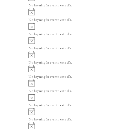
v
o
No hay ningún evento este día.
i
A
s
v
o
No hay ningún evento este día.
i
A
s
v
o
No hay ningún evento este día.
i
A
s
v
o
No hay ningún evento este día.
i
A
s
v
o
No hay ningún evento este día.
i
A
s
v
o
No hay ningún evento este día.
i
A
s
v
o
No hay ningún evento este día.
i
A
s
v
o
No hay ningún evento este día.
i
A
s
v
o
No hay ningún evento este día.
i
A
s