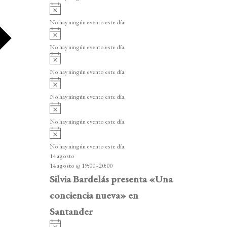
i
A
s
v
o
No hay ningún evento este día.
i
A
s
v
o
No hay ningún evento este día.
i
A
s
v
o
No hay ningún evento este día.
i
A
s
v
o
No hay ningún evento este día.
i
A
s
v
o
No hay ningún evento este día.
i
A
s
v
o
No hay ningún evento este día.
i
14 agosto
s
14 agosto @ 19:00
-
20:00
o
Silvia Bardelás presenta «Una
conciencia nueva» en
Santander
A