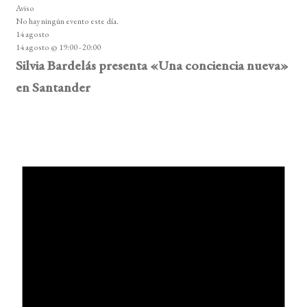
Aviso
No hay ningún evento este día.
14 agosto
14 agosto @ 19:00
-
20:00
Silvia Bardelás presenta «Una conciencia nueva»
en Santander