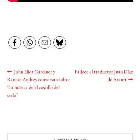
Navegación
Anterior:
Siguiente:
John Eliot Gardiner y
Fallece el traductor Juan Díaz
Ramón Andrés conversan sobre
de Atauri
de
‘La música en el castillo del
entradas
cielo’