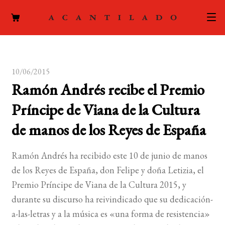
CATÁLOGO
10/06/2015
AUTORES
Expand
Ramón Andrés recibe el Premio
el
ACTUALIDAD
Expand
Príncipe de Viana de la Cultura
menú
el
hijo
PODCAST
de manos de los Reyes de España
menú
hijo
LA EDITORIAL
Expand
Ramón Andrés ha recibido este 10 de junio de manos
el
de los Reyes de España, don Felipe y doña Letizia, el
FOREIGN RIGHTS
menú
Premio Príncipe de Viana de la Cultura 2015, y
hijo
CONTACTO
durante su discurso ha reivindicado que su dedicación-
a-las-letras y a la música es «una forma de resistencia»
MI CUENTA