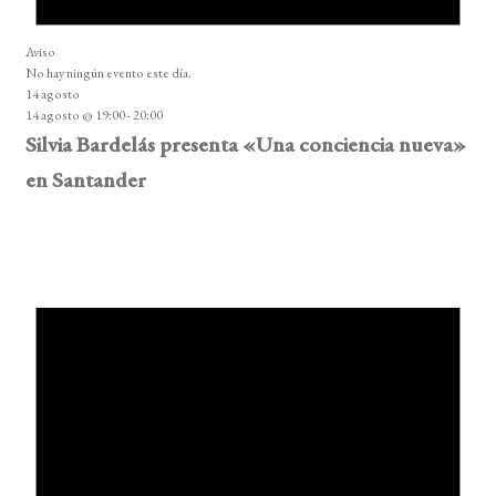
Aviso
No hay ningún evento este día.
14 agosto
14 agosto @ 19:00
-
20:00
Silvia Bardelás presenta «Una conciencia nueva»
en Santander