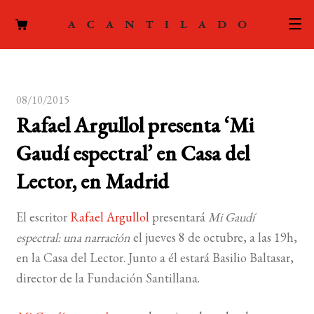
CATÁLOGO
08/10/2015
AUTORES
Expand
Rafael Argullol presenta ‘Mi
el
ACTUALIDAD
Expand
Gaudí espectral’ en Casa del
menú
el
hijo
PODCAST
Lector, en Madrid
menú
hijo
LA EDITORIAL
Expand
El escritor
Rafael Argullol
presentará
Mi Gaudí
el
espectral: una narración
el jueves 8 de octubre, a las 19h,
FOREIGN RIGHTS
menú
en la Casa del Lector. Junto a él estará Basilio Baltasar,
hijo
CONTACTO
director de la Fundación Santillana.
MI CUENTA