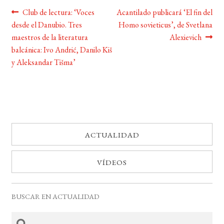
Navegación
Anterior:
Siguiente:
Club de lectura: ‘Voces
Acantilado publicará ‘El fin del
desde el Danubio. Tres
Homo sovieticus’, de Svetlana
de
maestros de la literatura
Alexievich
entradas
balcánica: Ivo Andrić, Danilo Kiš
y Aleksandar Tišma’
ACTUALIDAD
VÍDEOS
BUSCAR EN ACTUALIDAD