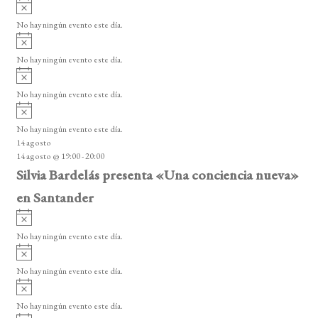
A
e
s
v
o
No hay ningún evento este día.
E
i
A
s
v
v
o
No hay ningún evento este día.
i
e
A
s
v
n
o
No hay ningún evento este día.
i
A
t
s
v
o
No hay ningún evento este día.
o
i
14 agosto
s
s
14 agosto @ 19:00
-
20:00
o
Silvia Bardelás presenta «Una conciencia nueva»
en Santander
A
v
No hay ningún evento este día.
i
A
s
v
o
No hay ningún evento este día.
i
A
s
v
o
No hay ningún evento este día.
i