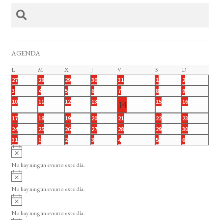
AGENDA
C
L
lunes
M
martes
X
miércoles
J
jueves
V
viernes
S
sábado
D
domingo
0
0
0
0
0
0
0
27
28
29
30
31
1
2
a
e
e
e
e
e
e
e
0
0
0
0
0
0
0
3
4
5
6
7
8
9
l
v
v
v
v
v
v
v
e
e
e
e
e
e
e
0
0
0
0
0
0
10
11
12
13
1
15
16
14
e
e
e
e
e
e
e
v
v
v
v
v
v
v
e
e
e
e
e
e
e
n
n
n
n
n
n
n
e
0
0
0
0
0
0
0
e
17
e
18
e
19
e
20
e
21
e
22
e
23
v
v
v
v
v
v
n
t
t
t
t
t
t
t
e
e
e
e
e
e
e
n
n
n
n
n
n
n
0
0
0
0
0
0
0
e
24
e
25
e
26
e
27
28
e
29
e
30
v
o
o
o
o
o
o
o
v
v
v
v
v
v
v
t
t
t
t
t
t
t
e
e
e
e
e
e
e
n
n
n
n
n
n
d
0
0
0
0
0
0
0
31
1
2
3
4
5
6
s
s
s
s
s
s
s
e
e
e
e
e
e
e
o
o
o
o
o
o
o
v
v
v
v
v
v
v
t
t
t
t
t
t
e
e
e
e
e
e
e
e
A
a
n
n
n
n
n
n
n
s
s
s
s
s
s
s
e
e
e
e
e
e
e
o
o
o
o
o
o
v
v
v
v
v
v
v
v
t
t
t
t
n
t
t
t
No hay ningún evento este día.
n
n
n
n
n
n
n
s
s
s
s
s
s
r
e
e
e
e
e
e
e
i
A
o
o
o
o
o
o
o
t
t
t
t
t
t
t
n
n
n
n
n
n
n
s
t
i
v
s
s
s
s
s
s
s
o
o
o
o
o
o
o
t
t
t
t
t
t
t
o
No hay ningún evento este día.
i
s
s
s
s
s
s
s
o
o
o
o
o
o
o
o
o
A
s
s
s
s
s
s
s
s
v
d
o
No hay ningún evento este día.
i