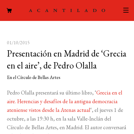
CATÁLOGO
01/10/2015
AUTORES
Expand
Presentación en Madrid de ‘Grecia
el
ACTUALIDAD
Expand
en el aire’, de Pedro Olalla
menú
el
hijo
PODCAST
En el Círculo de Bellas Artes
menú
hijo
LA EDITORIAL
Expand
Pedro Olalla presentará su último libro, ‘
Grecia en el
el
aire. Herencias y desafíos de la antigua democracia
FOREIGN RIGHTS
menú
ateniense vistos desde la Atenas actual
‘, el jueves 1 de
hijo
CONTACTO
octubre, a las 19:30 h, en la sala Valle-Inclán del
Círculo de Bellas Artes, en Madrid. El autor conversará
MI CUENTA