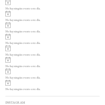
A
s
v
o
No hay ningún evento este día.
i
A
s
v
o
No hay ningún evento este día.
i
A
s
v
o
No hay ningún evento este día.
i
A
s
v
o
No hay ningún evento este día.
i
A
s
v
o
No hay ningún evento este día.
i
A
s
v
o
No hay ningún evento este día.
i
A
s
v
o
No hay ningún evento este día.
i
A
s
v
o
No hay ningún evento este día.
i
s
o
INSTAGRAM