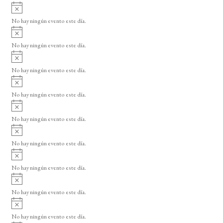
i
A
s
v
o
No hay ningún evento este día.
i
A
s
v
o
No hay ningún evento este día.
i
A
s
v
o
No hay ningún evento este día.
i
A
s
v
o
No hay ningún evento este día.
i
A
s
v
o
No hay ningún evento este día.
i
A
s
v
o
No hay ningún evento este día.
i
A
s
v
o
No hay ningún evento este día.
i
A
s
v
o
No hay ningún evento este día.
i
A
s
v
o
No hay ningún evento este día.
i