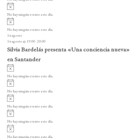
i
A
s
v
o
No hay ningún evento este día.
i
A
s
v
o
No hay ningún evento este día.
i
14 agosto
s
14 agosto @ 19:00
-
20:00
o
Silvia Bardelás presenta «Una conciencia nueva»
en Santander
A
v
No hay ningún evento este día.
i
A
s
v
o
No hay ningún evento este día.
i
A
s
v
o
No hay ningún evento este día.
i
A
s
v
o
No hay ningún evento este día.
i
A
s
v
o
No hay ningún evento este día.