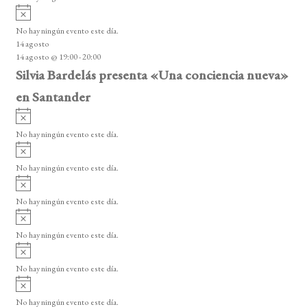
i
A
s
v
o
No hay ningún evento este día.
i
14 agosto
s
14 agosto @ 19:00
-
20:00
o
Silvia Bardelás presenta «Una conciencia nueva»
en Santander
A
v
No hay ningún evento este día.
i
A
s
v
o
No hay ningún evento este día.
i
A
s
v
o
No hay ningún evento este día.
i
A
s
v
o
No hay ningún evento este día.
i
A
s
v
o
No hay ningún evento este día.
i
A
s
v
o
No hay ningún evento este día.