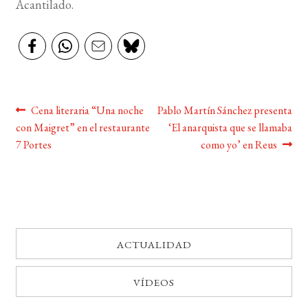
Acantilado.
BUSCAR
LISTA DE LIBROS
Navegación
Anterior:
Siguiente:
Cena literaria “Una noche
Pablo Martín Sánchez presenta
con Maigret” en el restaurante
‘El anarquista que se llamaba
de
7 Portes
como yo’ en Reus
entradas
ACTUALIDAD
VÍDEOS