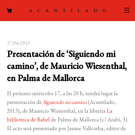
CATÁLOGO
17/04/2013
AUTORES
Expand
Presentación de ‘Siguiendo mi
el
ACTUALIDAD
Expand
camino’, de Mauricio Wiesenthal,
menú
el
hijo
PODCAST
en Palma de Mallorca
menú
hijo
LA EDITORIAL
Expand
El próximo miércoles 17, a las 20 h, tendrá lugar la
el
presentación de
Siguiendo mi camino
(Acantilado,
FOREIGN RIGHTS
menú
2013), de Mauricio Wiesenthal, en la librería
La
hijo
CONTACTO
biblioteca de Babel
de Palma de Mallorca (c/ Arabí, 3).
El acto será presentado por Jaume Vallcorba, editor de
MI CUENTA