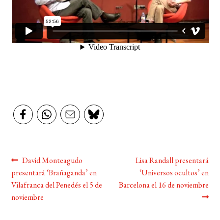
BUSCAR
LISTA DE LIBROS
Navegación
Anterior:
Siguiente:
David Monteagudo
Lisa Randall presentará
presentará ‘Brañaganda’ en
‘Universos ocultos’ en
de
Vilafranca del Penedés el 5 de
Barcelona el 16 de noviembre
entradas
noviembre