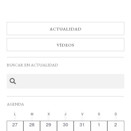
ACTUALIDAD
VÍDEOS
BUSCAR EN ACTUALIDAD
AGENDA
C
L
LUNES
M
MARTES
X
MIÉRCOLES
J
JUEVES
V
VIERNES
S
SÁBADO
D
DOMING
a
0
0
0
0
0
0
0
27
28
29
30
31
1
2