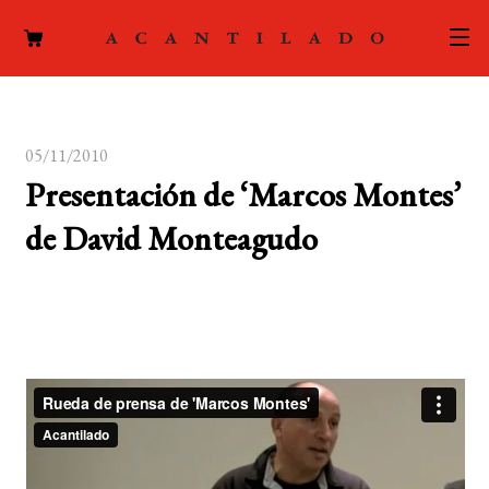
CATÁLOGO
05/11/2010
AUTORES
Expand
Presentación de ‘Marcos Montes’
el
ACTUALIDAD
Expand
de David Monteagudo
menú
el
hijo
PODCAST
menú
hijo
LA EDITORIAL
Expand
el
FOREIGN RIGHTS
menú
hijo
CONTACTO
MI CUENTA