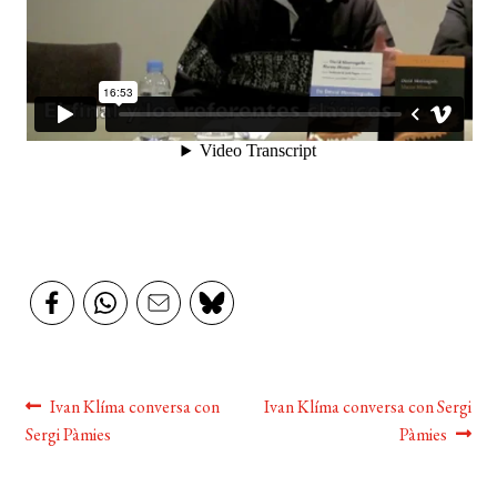
BUSCAR
LISTA DE LIBROS
Navegación
Anterior:
Siguiente:
Ivan Klíma conversa con
Ivan Klíma conversa con Sergi
Sergi Pàmies
Pàmies
de
entradas