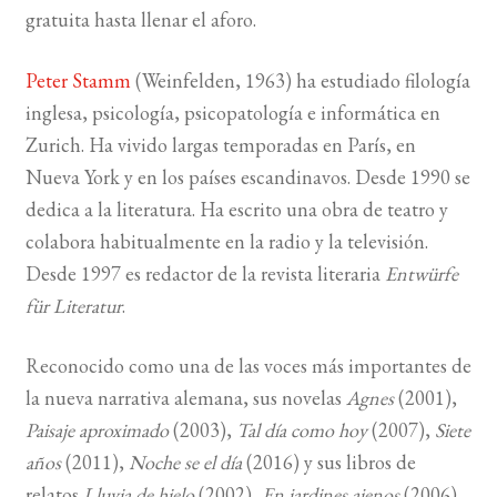
gratuita hasta llenar el aforo.
BUSCAR
Peter Stamm
(Weinfelden, 1963) ha estudiado filología
LISTA DE LIBROS
inglesa, psicología, psicopatología e informática en
Zurich. Ha vivido largas temporadas en París, en
Nueva York y en los países escandinavos. Desde 1990 se
dedica a la literatura. Ha escrito una obra de teatro y
colabora habitualmente en la radio y la televisión.
Desde 1997 es redactor de la revista literaria
Entwürfe
für Literatur
.
Reconocido como una de las voces más importantes de
la nueva narrativa alemana, sus novelas
Agnes
(2001),
Paisaje aproximado
(2003),
Tal día como hoy
(2007),
Siete
años
(2011),
Noche se el día
(2016) y sus libros de
relatos
Lluvia de hielo
(2002),
En jardines ajenos
(2006),