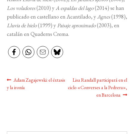
Los voladores
(2010) y
A espaldas del lago
(2014) se han
publicado en castellano en Acantilado, y
Agnes
(1998),
Lluvia de hielo
(1999) y
Paisaje aproximado
(2003), en
catalán en Quaderns Crema.
Navegación
Anterior:
Siguiente:
Adam Zagajewski: el éxtasis
Lisa Randall participará en el
y la ironía
ciclo «Converses a la Pedrera»,
de
en Barcelona
entradas