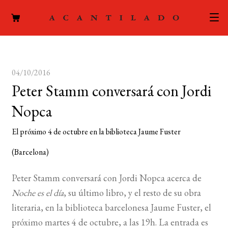
CATÁLOGO
04/10/2016
AUTORES
Expand
Peter Stamm conversará con Jordi
el
ACTUALIDAD
Expand
Nopca
menú
el
hijo
PODCAST
El próximo 4 de octubre en la biblioteca Jaume Fuster
menú
hijo
LA EDITORIAL
(Barcelona)
Expand
el
FOREIGN RIGHTS
Peter Stamm conversará con Jordi Nopca acerca de
menú
Noche es el día
, su último libro, y el resto de su obra
hijo
CONTACTO
literaria, en la biblioteca barcelonesa Jaume Fuster, el
próximo martes 4 de octubre, a las 19h. La entrada es
MI CUENTA