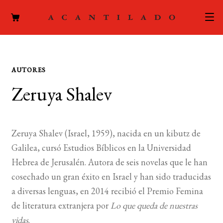
CATÁLOGO
AUTORES
AUTORES
Expand
Zeruya Shalev
el
ACTUALIDAD
Expand
menú
el
hijo
PODCAST
menú
Zeruya Shalev (Israel, 1959), nacida en un kibutz de
hijo
LA EDITORIAL
Galilea, cursó Estudios Bíblicos en la Universidad
Expand
Hebrea de Jerusalén. Autora de seis novelas que le han
el
FOREIGN RIGHTS
cosechado un gran éxito en Israel y han sido traducidas
menú
a diversas lenguas, en 2014 recibió el Premio Femina
hijo
CONTACTO
de literatura extranjera por
Lo que queda de nuestras
vidas
.
MI CUENTA