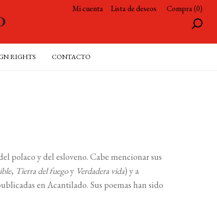
Mi cuenta
Lista de deseos
Compra (0)
GN RIGHTS
CONTACTO
 del polaco y del esloveno. Cabe mencionar sus
ible
,
Tierra del fuego
y
Verdadera vida
) y a
publicadas en Acantilado. Sus poemas han sido