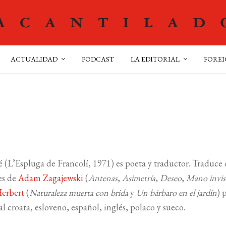
ACTUALIDAD
PODCAST
LA EDITORIAL
FOREI
é (L’Espluga de Francolí, 1971) es poeta y traductor. Traduce
es de
Adam Zagajewski
(
Antenas
,
Asimetría
,
Deseo
,
Mano invis
erbert
(
Naturaleza muerta con brida
y
Un bárbaro en el jardín
) 
al croata, esloveno, español, inglés, polaco y sueco.