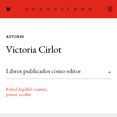
CATÁLOGO
AUTORES
AUTORES
Expand
Victoria Cirlot
el
ACTUALIDAD
Expand
menú
el
hijo
PODCAST
menú
Libros publicados como editor
hijo
LA EDITORIAL
Expand
el
Rafael Argullol: caminar,
FOREIGN RIGHTS
menú
pensar, escribir
hijo
CONTACTO
MI CUENTA