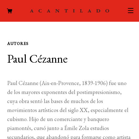
CATÁLOGO
AUTORES
AUTORES
Expand
Paul Cézanne
el
ACTUALIDAD
Expand
menú
el
hijo
PODCAST
menú
Paul Cézanne (Aix-en-Provence, 1839-1906) fue uno
hijo
LA EDITORIAL
de los mayores exponentes del postimpresionismo,
Expand
cuya obra sentó las bases de muchos de los
el
FOREIGN RIGHTS
movimientos artísticos del siglo XX, especialmente el
menú
cubismo. Hijo de un comerciante y banquero
hijo
CONTACTO
piamontés, cursó junto a Émile Zola estudios
secundarios, que abandonó para formarse como artista
MI CUENTA