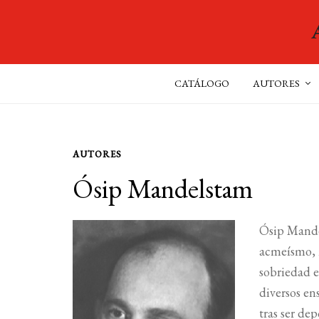
CATÁLOGO
AUTORES
AUTORES
Ósip Mandelstam
Ósip Mandel
acmeísmo, m
sobriedad e
diversos en
tras ser dep