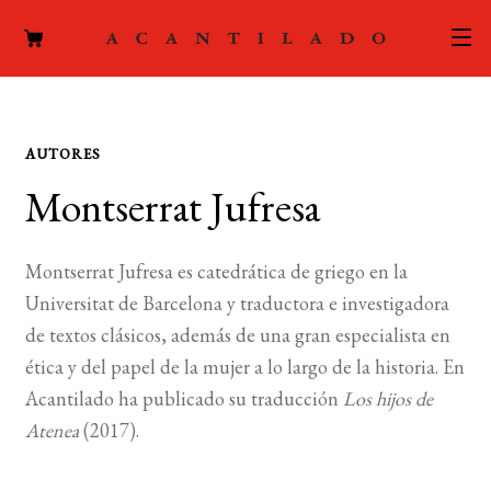
CATÁLOGO
AUTORES
AUTORES
Expand
Montserrat Jufresa
el
ACTUALIDAD
Expand
menú
el
hijo
PODCAST
Montserrat Jufresa es catedrática de griego en la
menú
Universitat de Barcelona y traductora e investigadora
hijo
LA EDITORIAL
de textos clásicos, además de una gran especialista en
Expand
ética y del papel de la mujer a lo largo de la historia. En
el
FOREIGN RIGHTS
menú
Acantilado ha publicado su traducción
Los hijos de
hijo
Atenea
(2017).
CONTACTO
MI CUENTA