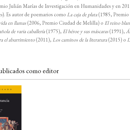
emio Julián Marías de Investigación en Humanidades y en 201
es
). Es autor de poemarios como
La caja de plata
(1985, Premio 
vida en llamas
(2006, Premio Ciudad de Melilla) o
El reino bla
añola de varia caballería
(1975),
El héroe y sus máscaras
(1991),
Á
ra el aburrimiento
(2011),
Los caminos de la literatura
(2015) o
L
ublicados como editor