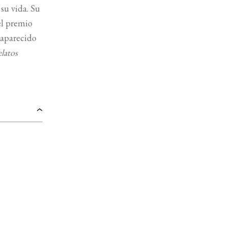
su vida. Su
el premio
 aparecido
elatos