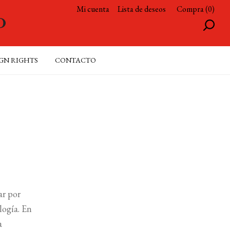
Mi cuenta
Lista de deseos
Compra (0)
GN RIGHTS
CONTACTO
ar por
logía. En
a