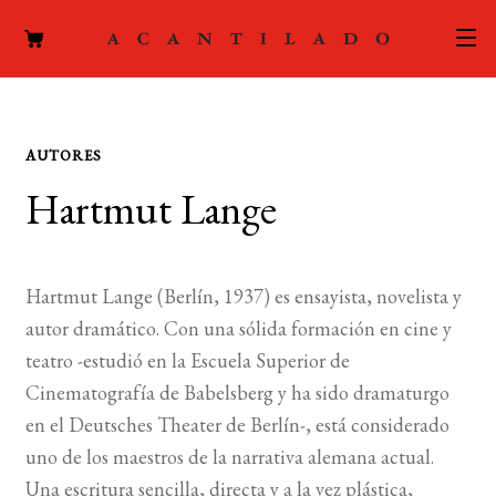
CATÁLOGO
AUTORES
AUTORES
Expand
Hartmut Lange
el
ACTUALIDAD
Expand
menú
el
hijo
PODCAST
menú
Hartmut Lange (Berlín, 1937) es ensayista, novelista y
hijo
LA EDITORIAL
autor dramático. Con una sólida formación en cine y
Expand
teatro -estudió en la Escuela Superior de
el
FOREIGN RIGHTS
Cinematografía de Babelsberg y ha sido dramaturgo
menú
en el Deutsches Theater de Berlín-, está considerado
hijo
CONTACTO
uno de los maestros de la narrativa alemana actual.
Una escritura sencilla, directa y a la vez plástica,
MI CUENTA