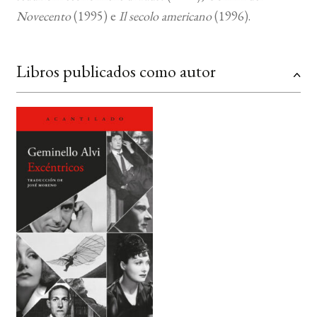
Novecento
(1995) e
Il secolo americano
(1996).
BUSCAR
Libros publicados como autor
LISTA DE LIBROS