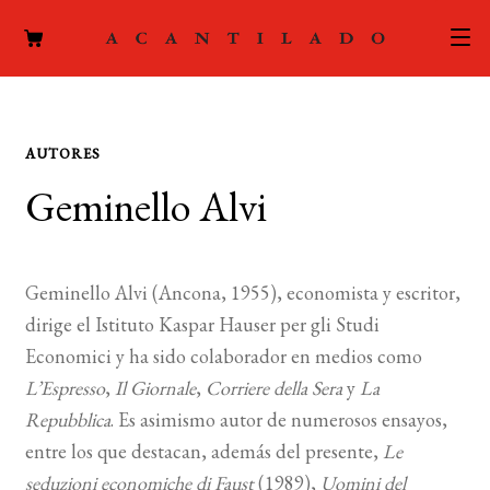
CATÁLOGO
AUTORES
AUTORES
Expand
Geminello Alvi
el
ACTUALIDAD
Expand
menú
el
hijo
PODCAST
menú
Geminello Alvi (Ancona, 1955), economista y escritor,
hijo
LA EDITORIAL
dirige el Istituto Kaspar Hauser per gli Studi
Expand
Economici y ha sido colaborador en medios como
el
FOREIGN RIGHTS
L’Espresso
,
Il Giornale
,
Corriere della Sera
y
La
menú
Repubblica
. Es asimismo autor de numerosos ensayos,
hijo
CONTACTO
entre los que destacan, además del presente,
Le
seduzioni economiche di Faust
(1989),
Uomini del
MI CUENTA