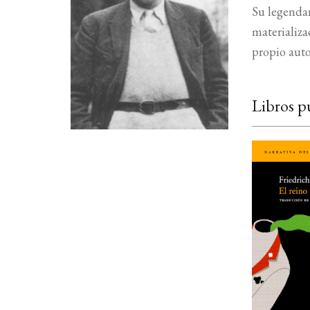
Su legendar
materializa
propio aut
Libros p