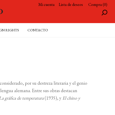
Mi cuenta
Lista de deseos
Compra (0)
GN RIGHTS
CONTACTO
onsiderado, por su destreza literaria y el genio
n lengua alemana. Entre sus obras destacan
La gráfica de temperatura
(1935), y
El chino y