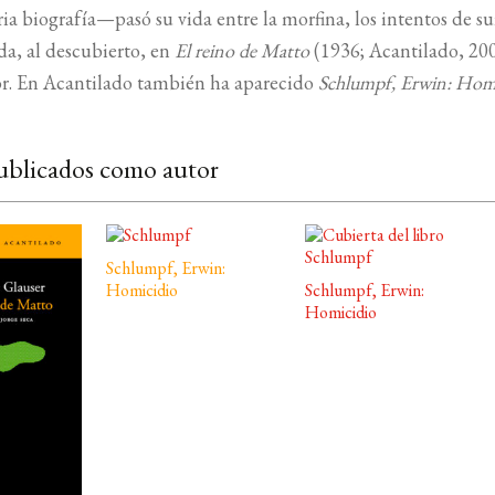
ia biografía—pasó su vida entre la morfina, los intentos de s
da, al descubierto, en
El reino de Matto
(1936; Acantilado, 200
or. En Acantilado también ha aparecido
Schlumpf, Erwin: Hom
ublicados como autor
Schlumpf, Erwin:
Homicidio
Schlumpf, Erwin:
Homicidio