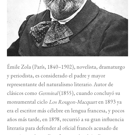
BUSCAR
LISTA DE LIBROS
Émile Zola
(París,
1840
–
1902
), novelista, dramaturgo
y periodista, es considerado el padre y mayor
representante del naturalismo literario. Autor de
clásicos como
Germinal
(
1855
), cuando concluyó su
monumental ciclo
Los Rougon-Macquart
en
1893
ya
era el escritor más célebre en lengua francesa, y pocos
años más tarde, en
1898
, recurrió a su gran influencia
literaria para defender al oficial francés acusado de