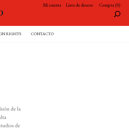
Mi cuenta
Lista de deseos
Compra (0)
GN RIGHTS
CONTACTO
sión de la
lta
studios de