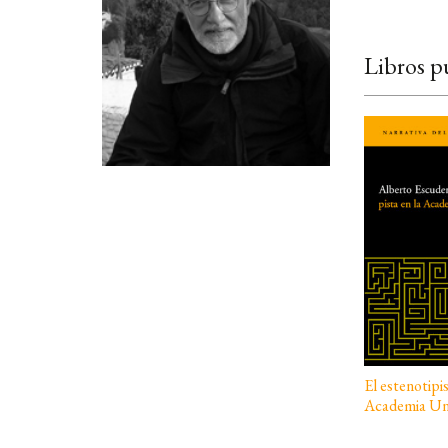
Libros p
El estenotipis
Academia Un