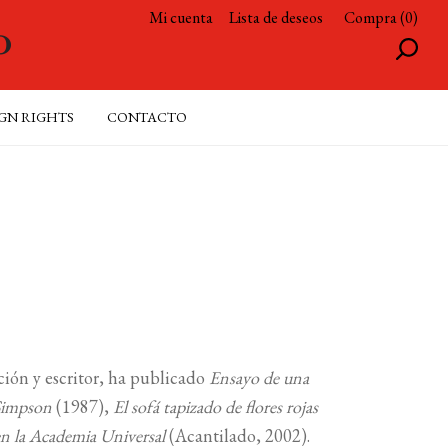
Mi cuenta
Lista de deseos
Compra (0)
GN RIGHTS
CONTACTO
ción y escritor, ha publicado
Ensayo de una
Simpson
(1987),
El sofá tapizado de flores rojas
 en la Academia Universal
(Acantilado, 2002).