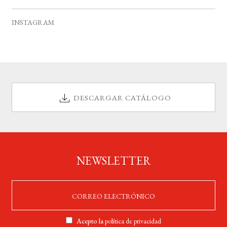
v
s
s
s
s
s
s
s
e
INSTAGRAM
n
t
o
s
DESCARGAR CATÁLOGO
NEWSLETTER
Acepto la
política de privacidad