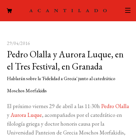
CATÁLOGO
29/04/2016
AUTORES
Expand
Pedro Olalla y Aurora Luque, en
el
ACTUALIDAD
Expand
el Tres Festival, en Granada
menú
el
hijo
PODCAST
Hablarán sobre la 'Fidelidad a Grecia' junto al catedrático
menú
hijo
LA EDITORIAL
Moschos Morfakidis
Expand
el
FOREIGN RIGHTS
El próximo viernes 29 de abril a las 11:30h
Pedro Olalla
menú
y
Aurora Luque
, acompañados por el catedrático en
hijo
CONTACTO
filología griega y doctor honoris causa por la
Universidad Panteion de Grecia Moschos Morfakidis,
MI CUENTA