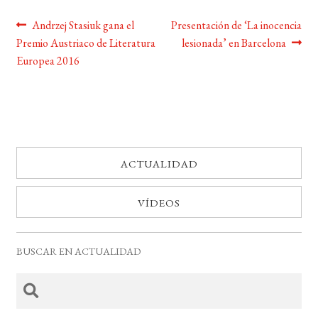
Navegación
Anterior:
Siguiente:
Andrzej Stasiuk gana el
Presentación de ‘La inocencia
Premio Austriaco de Literatura
lesionada’ en Barcelona
de
Europea 2016
entradas
ACTUALIDAD
VÍDEOS
BUSCAR EN ACTUALIDAD