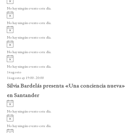
v
No hay ningún evento este día.
i
A
s
v
o
No hay ningún evento este día.
i
A
s
v
o
No hay ningún evento este día.
i
A
s
v
o
No hay ningún evento este día.
i
A
s
v
o
No hay ningún evento este día.
i
14 agosto
s
14 agosto @ 19:00
-
20:00
o
Silvia Bardelás presenta «Una conciencia nueva»
en Santander
A
v
No hay ningún evento este día.
i
A
s
v
o
No hay ningún evento este día.
i
A