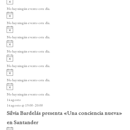
e
s
v
n
o
No hay ningún evento este día.
i
A
t
s
v
o
No hay ningún evento este día.
o
i
A
s
s
v
o
No hay ningún evento este día.
i
A
s
v
o
No hay ningún evento este día.
i
A
s
v
o
No hay ningún evento este día.
i
A
s
v
o
No hay ningún evento este día.
i
A
s
v
o
No hay ningún evento este día.
i
14 agosto
s
14 agosto @ 19:00
-
20:00
o
Silvia Bardelás presenta «Una conciencia nueva»
en Santander
A