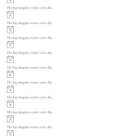
s
v
o
No hay ningún evento este día.
i
A
s
v
o
No hay ningún evento este día.
i
A
s
v
o
No hay ningún evento este día.
i
A
s
v
o
No hay ningún evento este día.
i
A
s
v
o
No hay ningún evento este día.
i
A
s
v
o
No hay ningún evento este día.
i
A
s
v
o
No hay ningún evento este día.
i
A
s
v
o
No hay ningún evento este día.
i
A
s
v
o
No hay ningún evento este día.
i
A
s