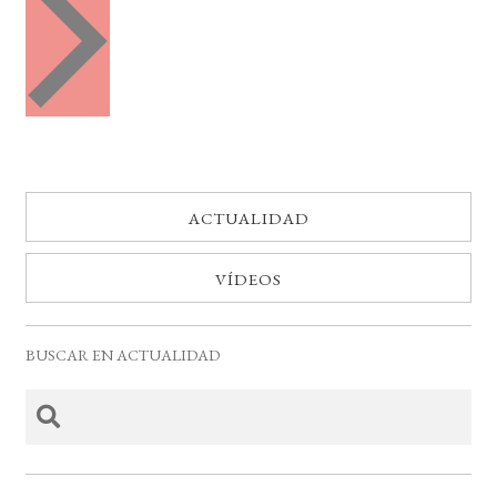
e
t
n
o
t
o
s
s
ACTUALIDAD
VÍDEOS
BUSCAR EN ACTUALIDAD