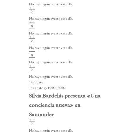
v
v
o
No hay ningún evento este día.
i
e
A
s
v
n
o
No hay ningún evento este día.
i
A
t
s
v
o
No hay ningún evento este día.
o
i
A
s
s
v
o
No hay ningún evento este día.
i
A
s
v
o
No hay ningún evento este día.
i
A
s
v
o
No hay ningún evento este día.
i
14 agosto
s
14 agosto @ 19:00
-
20:00
o
Silvia Bardelás presenta «Una
conciencia nueva» en
Santander
A
v
No hay ningún evento este día.