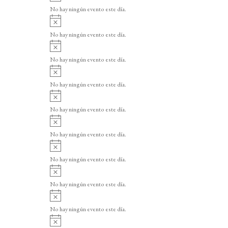
v
o
No hay ningún evento este día.
i
A
s
v
o
No hay ningún evento este día.
i
A
s
v
o
No hay ningún evento este día.
i
A
s
v
o
No hay ningún evento este día.
i
A
s
v
o
No hay ningún evento este día.
i
A
s
v
o
No hay ningún evento este día.
i
A
s
v
o
No hay ningún evento este día.
i
A
s
v
o
No hay ningún evento este día.
i
A
s
v
o
No hay ningún evento este día.
i
A
s