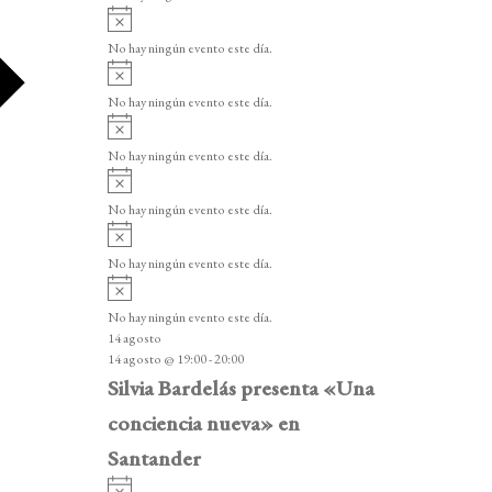
i
A
s
v
o
No hay ningún evento este día.
i
A
s
v
o
No hay ningún evento este día.
i
A
s
v
o
No hay ningún evento este día.
i
A
s
v
o
No hay ningún evento este día.
i
A
s
v
o
No hay ningún evento este día.
i
A
s
v
o
No hay ningún evento este día.
i
14 agosto
s
14 agosto @ 19:00
-
20:00
o
Silvia Bardelás presenta «Una
conciencia nueva» en
Santander
A