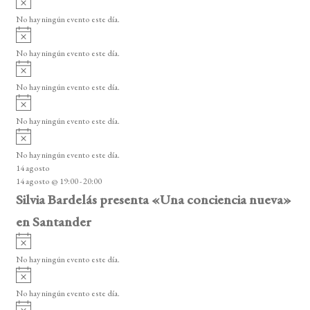
s
v
o
No hay ningún evento este día.
i
A
s
v
o
No hay ningún evento este día.
i
A
s
v
o
No hay ningún evento este día.
i
A
s
v
o
No hay ningún evento este día.
i
A
s
v
o
No hay ningún evento este día.
i
14 agosto
s
14 agosto @ 19:00
-
20:00
o
Silvia Bardelás presenta «Una conciencia nueva»
en Santander
A
v
No hay ningún evento este día.
i
A
s
v
o
No hay ningún evento este día.
i
A