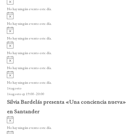
e
s
v
n
o
No hay ningún evento este día.
i
A
t
s
v
o
No hay ningún evento este día.
o
i
A
s
s
v
o
No hay ningún evento este día.
i
A
s
v
o
No hay ningún evento este día.
i
A
s
v
o
No hay ningún evento este día.
i
A
s
v
o
No hay ningún evento este día.
i
14 agosto
s
14 agosto @ 19:00
-
20:00
o
Silvia Bardelás presenta «Una conciencia nueva»
en Santander
A
v
No hay ningún evento este día.
i
A