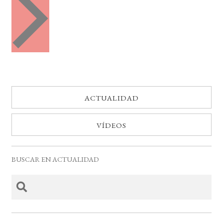
e
t
n
o
t
o
s
s
ACTUALIDAD
VÍDEOS
BUSCAR EN ACTUALIDAD