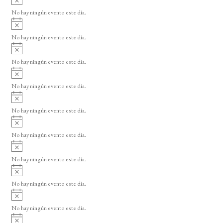
s
v
o
No hay ningún evento este día.
i
A
s
v
o
No hay ningún evento este día.
i
A
s
v
o
No hay ningún evento este día.
i
A
s
v
o
No hay ningún evento este día.
i
A
s
v
o
No hay ningún evento este día.
i
A
s
v
o
No hay ningún evento este día.
i
A
s
v
o
No hay ningún evento este día.
i
A
s
v
o
No hay ningún evento este día.
i
A
s
v
o
No hay ningún evento este día.
i
A
s