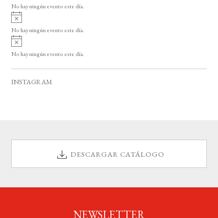
v
o
No hay ningún evento este día.
i
A
s
v
o
No hay ningún evento este día.
i
A
s
v
o
No hay ningún evento este día.
i
s
o
INSTAGRAM
DESCARGAR CATÁLOGO
NEWSLETTER