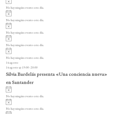
e
s
v
n
o
No hay ningún evento este día.
i
A
t
s
v
o
No hay ningún evento este día.
o
i
A
s
s
v
o
No hay ningún evento este día.
i
A
s
v
o
No hay ningún evento este día.
i
A
s
v
o
No hay ningún evento este día.
i
14 agosto
s
14 agosto @ 19:00
-
20:00
o
Silvia Bardelás presenta «Una conciencia nueva»
en Santander
A
v
No hay ningún evento este día.
i
A
s
v
o
No hay ningún evento este día.
i
A