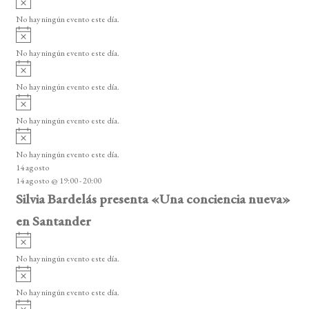
s
v
o
No hay ningún evento este día.
i
A
s
v
o
No hay ningún evento este día.
i
A
s
v
o
No hay ningún evento este día.
i
A
s
v
o
No hay ningún evento este día.
i
A
s
v
o
No hay ningún evento este día.
i
14 agosto
s
14 agosto @ 19:00
-
20:00
o
Silvia Bardelás presenta «Una conciencia nueva»
en Santander
A
v
No hay ningún evento este día.
i
A
s
v
o
No hay ningún evento este día.
i
A