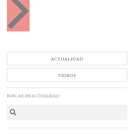
e
t
n
o
t
o
s
s
ACTUALIDAD
VÍDEOS
BUSCAR EN ACTUALIDAD