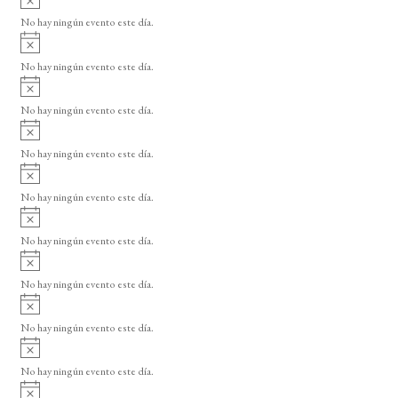
s
v
o
No hay ningún evento este día.
i
A
s
v
o
No hay ningún evento este día.
i
A
s
v
o
No hay ningún evento este día.
i
A
s
v
o
No hay ningún evento este día.
i
A
s
v
o
No hay ningún evento este día.
i
A
s
v
o
No hay ningún evento este día.
i
A
s
v
o
No hay ningún evento este día.
i
A
s
v
o
No hay ningún evento este día.
i
A
s
v
o
No hay ningún evento este día.
i
A
s