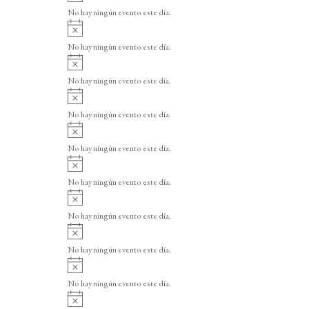
v
o
No hay ningún evento este día.
i
A
s
v
o
No hay ningún evento este día.
i
A
s
v
o
No hay ningún evento este día.
i
A
s
v
o
No hay ningún evento este día.
i
A
s
v
o
No hay ningún evento este día.
i
A
s
v
o
No hay ningún evento este día.
i
A
s
v
o
No hay ningún evento este día.
i
A
s
v
o
No hay ningún evento este día.
i
A
s
v
o
No hay ningún evento este día.
i
A
s