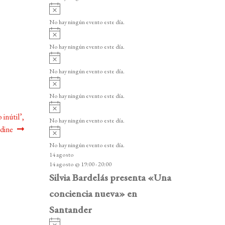
i
A
s
v
o
No hay ningún evento este día.
i
A
s
v
o
No hay ningún evento este día.
i
A
s
v
o
No hay ningún evento este día.
i
A
s
v
o
No hay ningún evento este día.
i
A
s
v
 inútil’,
o
No hay ningún evento este día.
i
dine
A
s
v
o
No hay ningún evento este día.
i
14 agosto
s
14 agosto @ 19:00
-
20:00
o
Silvia Bardelás presenta «Una
conciencia nueva» en
Santander
A