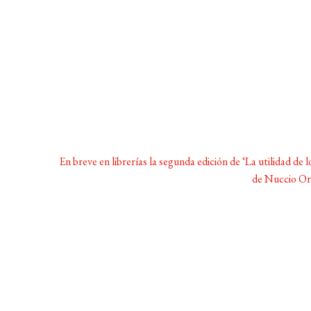
Siguiente:
En breve en librerías la segunda edición de ‘La utilidad de lo
de Nuccio Or