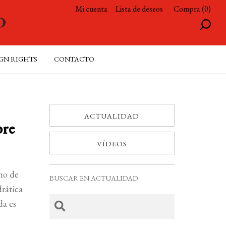
Mi cuenta
Lista de deseos
Compra (0)
GN RIGHTS
CONTACTO
ACTUALIDAD
bre
VÍDEOS
ano de
BUSCAR EN ACTUALIDAD
drática
da es