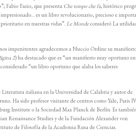
o”; Fabio Fazio, que presenta
Che tempo che fa
, histórico pro
 impresionado… es un libro revolucionario, precioso e import
prioritario en nuestras vidas”.
Le Monde
consideró La utilida
nos impenitentes agradecemos a Nuccio Ordine su manifiest
ágina 2
) ha destacado que es “un manifiesto muy oportuno en
a considerado “un libro oportuno que alaba los saberes
Literatura italiana en la Universidad de Calabria y autor de
Bruno. Ha sido profesor visitante de centros como Yale, Paris IV
burg Institute o la Sociedad Max Planck de Berlín. Es tambié
lian Renaissance Studies y de la Fundación Alexander von
tuto de Filosofía de la Academia Rusa de Ciencias.