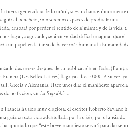
 la fuerza generadora de lo inútil, si escuchamos únicamente 
seguir el beneficio, sólo seremos capaces de producir una
ada, acabará por perder el sentido de sí misma y de la vida. Y
 nos haya ya agostado, será en verdad difícil imaginar que el
ía un papel en la tarea de hacer más humana la humanidad
nzado dos meses después de su publicación en Italia (Bompia
 Francia (Les Belles Lettres) llega ya a los 10.000. A su vez, ya
sil, Grecia y Alemania. Hace unos días el manifiesto aparecía
os de no ficción, en
La Repubblica
.
 en Francia ha sido muy elogiosa: el escritor Roberto Saviano h
a guía en esta vida adentellada por la crisis, por el ansia de
a
ha apuntado que “este breve manifiesto servirá para dar sent