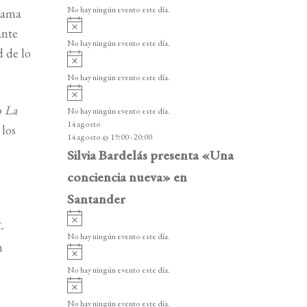
v
v
o
No hay ningún evento este día.
grama
i
e
A
s
ante
v
n
o
No hay ningún evento este día.
i
d de lo
A
t
s
v
o
No hay ningún evento este día.
o
i
A
s
s
v
o
La
o
No hay ningún evento este día.
i
14 agosto
 los
s
14 agosto @ 19:00
-
20:00
o
Silvia Bardelás presenta «Una
conciencia nueva» en
Santander
A
-
v
No hay ningún evento este día.
i
n
A
s
v
o
No hay ningún evento este día.
i
A
s
v
o
No hay ningún evento este día.