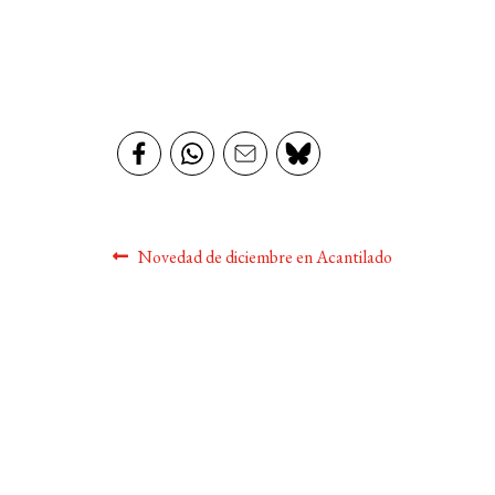
Navegación
Anterior:
Novedad de diciembre en Acantilado
de
entradas