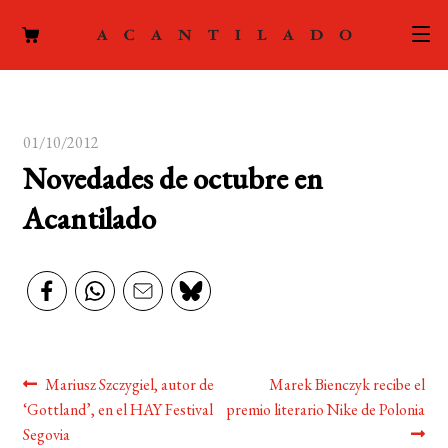
CATÁLOGO
01/10/2012
AUTORES
Expand
Novedades de octubre en
el
ACTUALIDAD
Expand
Acantilado
menú
el
hijo
PODCAST
menú
hijo
LA EDITORIAL
Expand
el
FOREIGN RIGHTS
menú
Navegación
Anterior:
Siguiente:
Mariusz Szczygiel, autor de
Marek Bienczyk recibe el
hijo
CONTACTO
‘Gottland’, en el HAY Festival
premio literario Nike de Polonia
de
Segovia
MI CUENTA