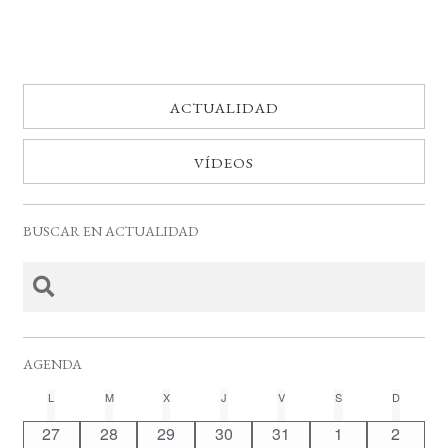
ACTUALIDAD
VÍDEOS
BUSCAR EN ACTUALIDAD
AGENDA
C
L
LUNES
M
MARTES
X
MIÉRCOLES
J
JUEVES
V
VIERNES
S
SÁBADO
D
DOMING
a
0
0
0
0
0
0
0
27
28
29
30
31
1
2