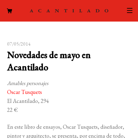
CATÁLOGO
07/05/2014
AUTORES
Expand
Novedades de mayo en
el
ACTUALIDAD
Expand
Acantilado
menú
el
hijo
PODCAST
menú
Amables personajes
hijo
LA EDITORIAL
Oscar Tusquets
Expand
El Acantilado, 294
el
FOREIGN RIGHTS
22 €
menú
hijo
CONTACTO
En este libro de ensayos, Oscar Tusquets, diseñador,
pintor y arquitecto, se presenta, por encima de todo,
MI CUENTA