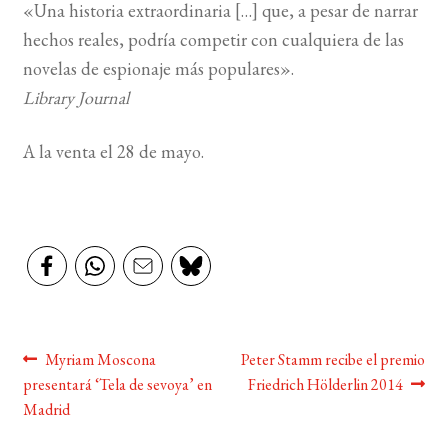
«Una historia extraordinaria […] que, a pesar de narrar
hechos reales, podría competir con cualquiera de las
novelas de espionaje más populares».
Library Journal
A la venta el 28 de mayo.
Navegación
Anterior:
Siguiente:
Myriam Moscona
Peter Stamm recibe el premio
presentará ‘Tela de sevoya’ en
Friedrich Hölderlin 2014
de
Madrid
entradas